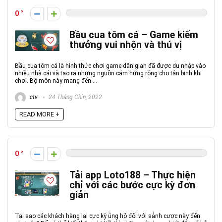
0
Bầu cua tôm cá – Game kiếm
thưởng vui nhộn và thú vị
Bầu cua tôm cá là hình thức chơi game dân gian đã được du nhập vào
nhiều nhà cái và tạo ra những nguồn cảm hứng rộng cho tân binh khi
chơi. Bộ môn này mang đến ...
ctv
24 Tháng Chín, 2022
READ MORE +
0
Tải app Loto188 – Thực hiện
chỉ với các bước cực kỳ đơn
giản
Tại sao các khách hàng lại cực kỳ ủng hộ đối với sảnh cược này đến