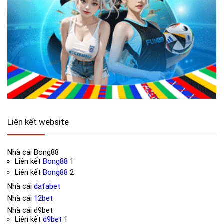
Liên kết website
Nhà cái
Bong88
Liên kết
Bong88
1
Liên kết
Bong88
2
Nhà cái
dafabet
Nhà cái
12bet
Nhà cái
d9bet
Liên kết
d9bet
1