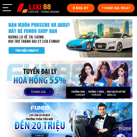
ĐĂNG KÝ
THAM GIA NGAY