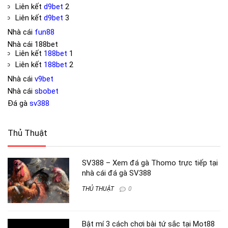
Liên kết
d9bet
2
Liên kết
d9bet
3
Nhà cái
fun88
Nhà cái
188bet
Liên kết
188bet
1
Liên kết
188bet
2
Nhà cái
v9bet
Nhà cái
sbobet
Đá gà
sv388
Thủ Thuật
SV388 – Xem đá gà Thomo trực tiếp tại
nhà cái đá gà SV388
THỦ THUẬT
0
Bật mí 3 cách chơi bài tứ sắc tại Mot88