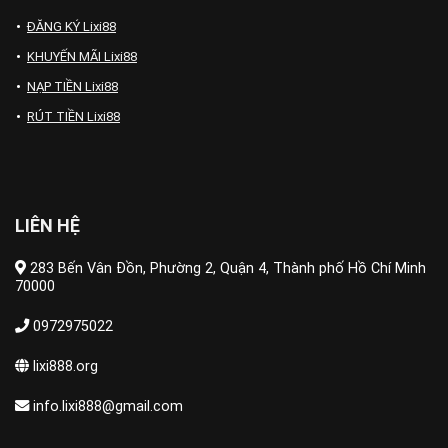
ĐĂNG KÝ Lixi88
KHUYẾN MÃI Lixi88
NẠP TIỀN Lixi88
RÚT TIỀN Lixi88
LIÊN HỆ
283 Bến Vân Đồn, Phường 2, Quận 4, Thành phố Hồ Chí Minh
70000
0972975022
lixi888.org
info.lixi888@gmail.com