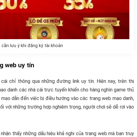
cần lưu ý khi đăng ký tài khoản
g web uy tín
cái chỉ thông qua những đường link uy tín. Hiện nay, trên thị
 mạo danh các nhà cái trực tuyến khiến cho hàng nghìn game thủ
giả mạo dẫn đến việc bị điều hướng vào các trang web mạo danh,
Đối với những trường hợp nghiêm trọng, người chơi sẽ dễ rơi vào
n nhận thấy những dấu hiệu khả nghi của trang web mà bạn truy