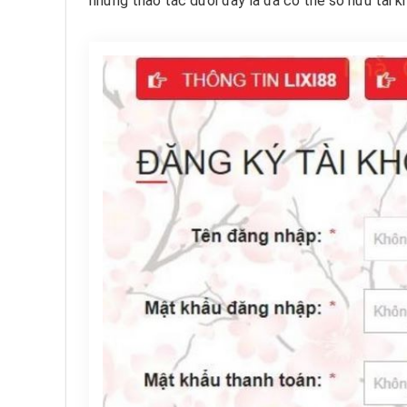
những thao tác dưới đây là đã có thể sở hữu tài kh