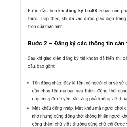
Bước đầu tiên khi
đăng ký Lixi88
là bạn cần phả
thức. Tiếp theo, khi đã vào được giao diện tran
trên của màn hình.
Bước 2 – Đăng ký các thông tin cần
Sau khi giao diện đăng ký tài khoản đã hiển thị,
cầu, bao gồm:
Tên đăng nhập: Đây là tên mà người chơi sẽ sử d
cần chọn tên mà bạn yêu thích, đồng thời cũng 
cập cũng được yêu cầu rằng phải không viết hoa 
Mật khẩu đăng nhập: Mật khẩu mà người chơi 
nhớ nhưng cũng đồng thời không khiến người kh
cộng thêm chữ viết thường cùng chữ cái được v