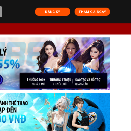
ĐĂNG KÝ
THAM GIA NGAY