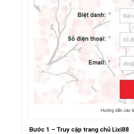
Hướng dẫn các b
Bước 1 – Truy cập trang chủ Lixi88