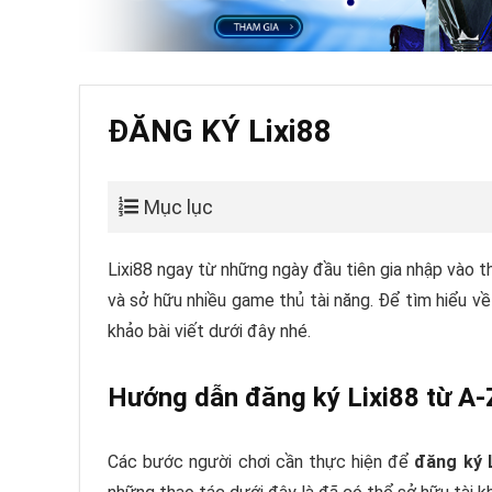
ĐĂNG KÝ Lixi88
Mục lục
Lixi88 ngay từ những ngày đầu tiên gia nhập vào 
và sở hữu nhiều game thủ tài năng. Để tìm hiểu 
khảo bài viết dưới đây nhé.
Hướng dẫn đăng ký Lixi88 từ A-
Các bước người chơi cần thực hiện để
đăng ký L