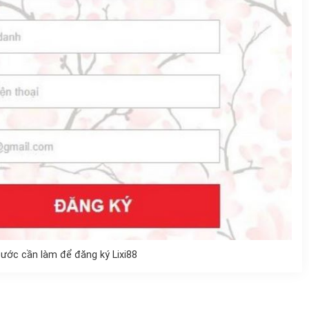
ước cần làm để đăng ký Lixi88