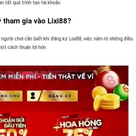
 tất quá trình tạo tài khoản.
ý tham gia vào Lixi88?
người chơi cần biết khi đăng ký Lixi88, việc nắm rõ những điều
một cách thuận lợi hơn.