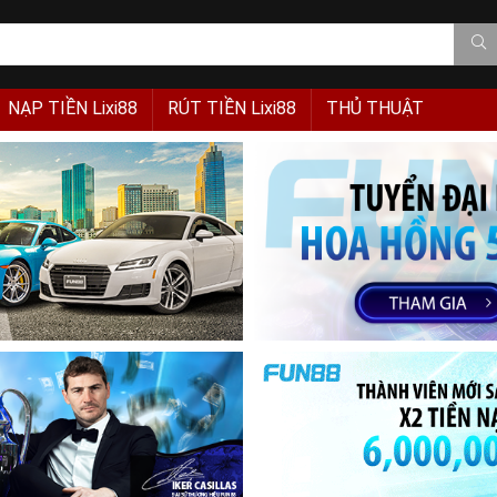
NẠP TIỀN Lixi88
RÚT TIỀN Lixi88
THỦ THUẬT