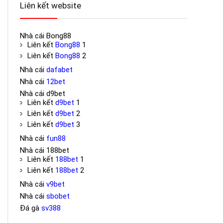
Liên kết website
Nhà cái
Bong88
Liên kết
Bong88
1
Liên kết
Bong88
2
Nhà cái
dafabet
Nhà cái
12bet
Nhà cái
d9bet
Liên kết
d9bet
1
Liên kết
d9bet
2
Liên kết
d9bet
3
Nhà cái
fun88
Nhà cái
188bet
Liên kết
188bet
1
Liên kết
188bet
2
Nhà cái
v9bet
Nhà cái
sbobet
Đá gà
sv388