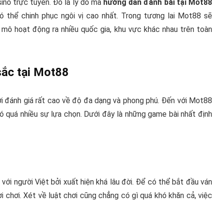
ino trực tuyến. Đó là lý do mà
hướng dẫn đánh bài tại Mot88
ó thể chinh phục ngôi vị cao nhất. Trong tương lai Mot88 sẽ
mô hoạt động ra nhiều quốc gia, khu vực khác nhau trên toàn
sắc tại Mot88
 đánh giá rất cao về độ đa dạng và phong phú. Đến với Mot88
ó quá nhiều sự lựa chọn. Dưới đây là những game bài nhất định
với người Việt bởi xuất hiện khá lâu đời. Để có thể bắt đầu ván
ời chơi. Xét về luật chơi cũng chẳng có gì quá khó khăn cả, việc