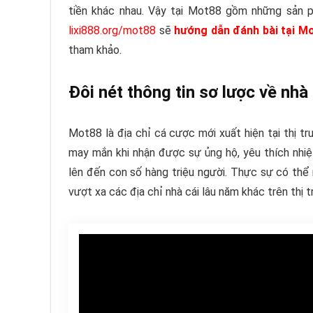
tiền khác nhau. Vậy tại Mot88 gồm những sản 
lixi888.org/mot88
sẽ
hướng dẫn đánh bài tại M
tham khảo.
Đôi nét thông tin sơ lược về nh
Mot88 là địa chỉ cá cược mới xuất hiện tại thị t
may mắn khi nhận được sự ủng hộ, yêu thích nhiệ
lên đến con số hàng triệu người. Thực sự có thể
vượt xa các địa chỉ nhà cái lâu năm khác trên thị t