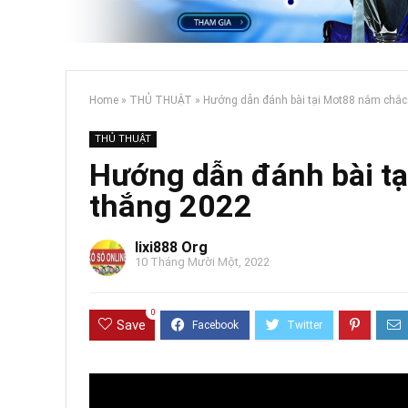
Home
»
THỦ THUẬT
»
Hướng dẫn đánh bài tại Mot88 nắm chắc
THỦ THUẬT
Hướng dẫn đánh bài t
thắng 2022
lixi888 Org
10 Tháng Mười Một, 2022
0
Save