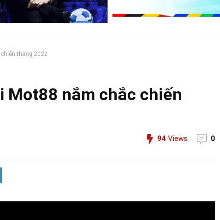
 chiến thắng 2022
ại Mot88 nắm chắc chiến
94
Views
0