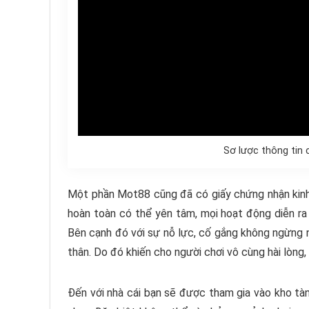
Sơ lược thông tin 
Một phần Mot88 cũng đã có giấy chứng nhận kinh
hoàn toàn có thể yên tâm, mọi hoạt động diễn ra 
Bên cạnh đó với sự nỗ lực, cố gắng không ngừng n
thân. Do đó khiến cho người chơi vô cùng hài lòng,
Đến với nhà cái bạn sẽ được tham gia vào kho tàn