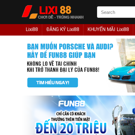
Lixi88
ĐĂNG KÝ Lixi88
KHUYẾN MÃI Lixi88