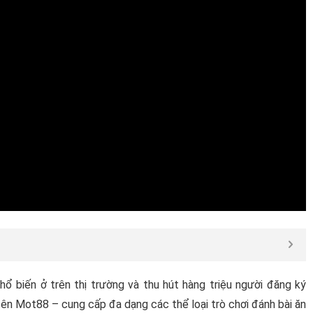
hổ biến ở trên thị trường và thu hút hàng triệu người đăng ký
 tên Mot88 – cung cấp đa dạng các thể loại trò chơi đánh bài ăn