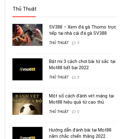
Thủ Thuật
SV388 – Xem đá gà Thomo trực
tiếp tại nhà cái đá gà SV388
THỦ THUẬT
0
Bật mí 3 cách chơi bài tứ sắc tại
Mot88 bất bại 2022
THỦ THUẬT
0
Một số cách đánh vét máng tại
Mot88 hiệu quả từ cao thủ
THỦ THUẬT
0
Hướng dẫn đánh bài tại Mot88
nắm chắc chiến thắng 2022