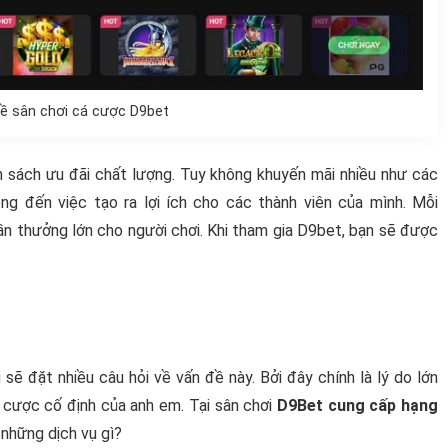
ề sân chơi cá cược D9bet
 sách ưu đãi chất lượng. Tuy không khuyến mãi nhiều như các
ng đến việc tạo ra lợi ích cho các thành viên của mình. Mỗi
n thưởng lớn cho người chơi. Khi tham gia D9bet, bạn sẽ được
sẽ đặt nhiều câu hỏi về vấn đề này. Bởi đây chính là lý do lớn
 cược cố định của anh em. Tại sân chơi
D9Bet cung cấp hạng
 những dịch vụ gì?