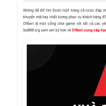
Không dễ để tìm được một trang cá cược đáp ứn
khuyến mãi hay chất lượng phục vụ khách hàng đồn
D9bet là một cổng chơi game với tất cả các yê
lixi888.org xem xét kỹ hơn về
D9bet cung cấp hạ