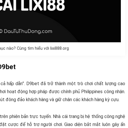
c nào? Cùng tìm hiểu với lixi888.org
D9bet
cả hấp dẫn”. D9bet đã trở thành một trò chơi chất lượng cao
chơi hoạt động hợp pháp được chính phủ Philippines công nhận.
 hút đông đảo khách hàng và giữ chân các khách hàng kỳ cựu.
rên phiên bản trực tuyến. Nhà cái trang bị hệ thống công nghệ
 đặt cược để hỗ trợ người chơi. Giao diện bắt mắt luôn gây ấn