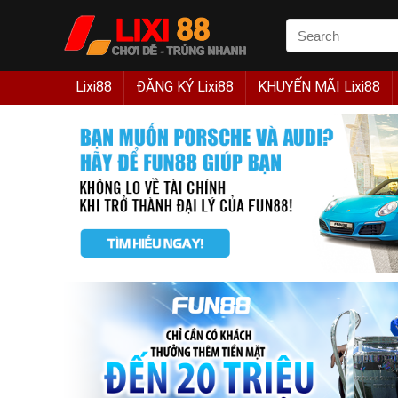
Lixi88
ĐĂNG KÝ Lixi88
KHUYẾN MÃI Lixi88