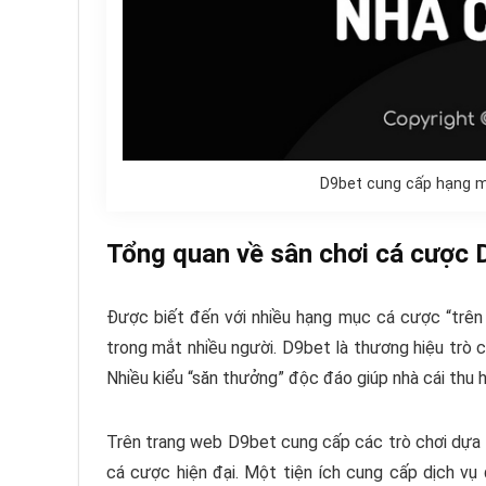
D9bet cung cấp hạng mụ
Tổng quan về sân chơi cá cược 
Được biết đến với nhiều hạng mục cá cược “trên 
trong mắt nhiều người. D9bet là thương hiệu trò 
Nhiều kiểu “săn thưởng” độc đáo giúp nhà cái thu
Trên trang web D9bet cung cấp các trò chơi dựa t
cá cược hiện đại. Một tiện ích cung cấp dịch vụ