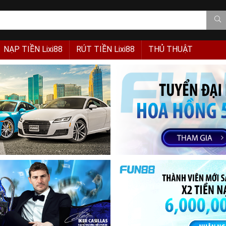
NẠP TIỀN Lixi88
RÚT TIỀN Lixi88
THỦ THUẬT