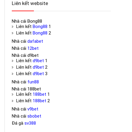
Liên kết website
Nhà cái
Bong88
Liên kết
Bong88
1
Liên kết
Bong88
2
Nhà cái
dafabet
Nhà cái
12bet
Nhà cái
d9bet
Liên kết
d9bet
1
Liên kết
d9bet
2
Liên kết
d9bet
3
Nhà cái
fun88
Nhà cái
188bet
Liên kết
188bet
1
Liên kết
188bet
2
Nhà cái
v9bet
Nhà cái
sbobet
Đá gà
sv388