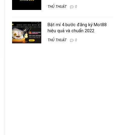
THỦ THUẬT
0
Bật mí 4 bước đăng ký Mot88
hiệu quả và chuẩn 2022
THỦ THUẬT
0