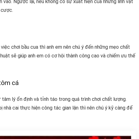
 vào. Ngược lại, nếu không có sự xuất hiện của những linh vật
t cược.
n việc chơi bầu cua thì anh em nên chú ý đến những mẹo chất
 thuật sẽ giúp anh em có cơ hội thành công cao và chiếm ưu thế
 tôm cá
tâm lý ổn định và tỉnh táo trong quá trình chơi chất lượng.
 nhà cai thực hiện công tác gian lận thì nên chú ý kỹ càng để