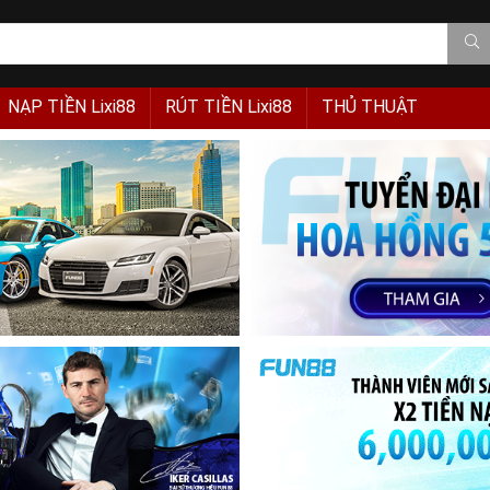
NẠP TIỀN Lixi88
RÚT TIỀN Lixi88
THỦ THUẬT