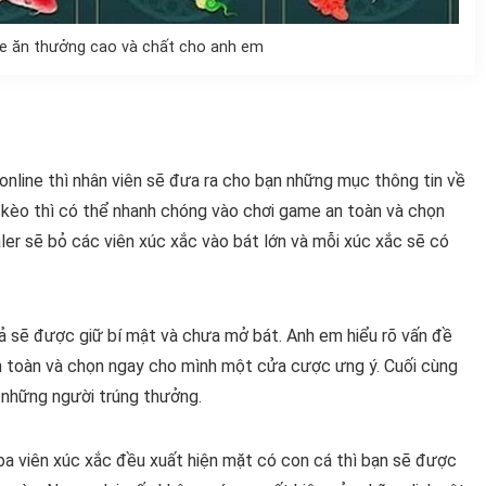
e ăn thưởng cao và chất cho anh em
 online thì nhân viên sẽ đưa ra cho bạn những mục thông tin về
t kèo thì có thể nhanh chóng vào chơi game an toàn và chọn
er sẽ bỏ các viên xúc xắc vào bát lớn và mỗi xúc xắc sẽ có
quả sẽ được giữ bí mật và chưa mở bát. Anh em hiểu rõ vấn đề
n toàn và chọn ngay cho mình một cửa cược ưng ý. Cuối cùng
o những người trúng thưởng.
ả ba viên xúc xắc đều xuất hiện mặt có con cá thì bạn sẽ được