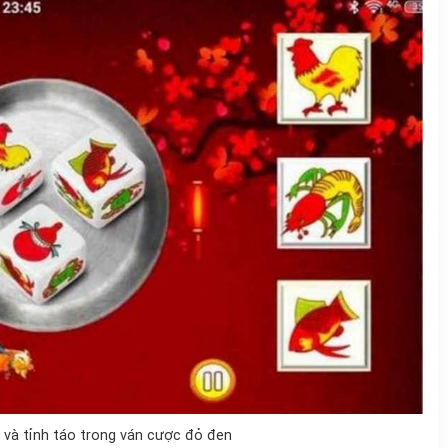
 và tỉnh táo trong ván cược đỏ đen