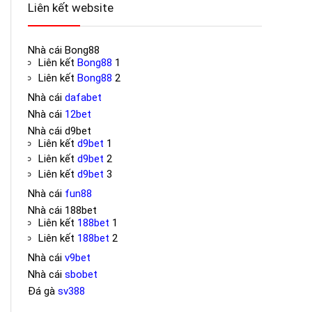
Liên kết website
Nhà cái
Bong88
Liên kết
Bong88
1
Liên kết
Bong88
2
Nhà cái
dafabet
Nhà cái
12bet
Nhà cái
d9bet
Liên kết
d9bet
1
Liên kết
d9bet
2
Liên kết
d9bet
3
Nhà cái
fun88
Nhà cái
188bet
Liên kết
188bet
1
Liên kết
188bet
2
Nhà cái
v9bet
Nhà cái
sbobet
Đá gà
sv388