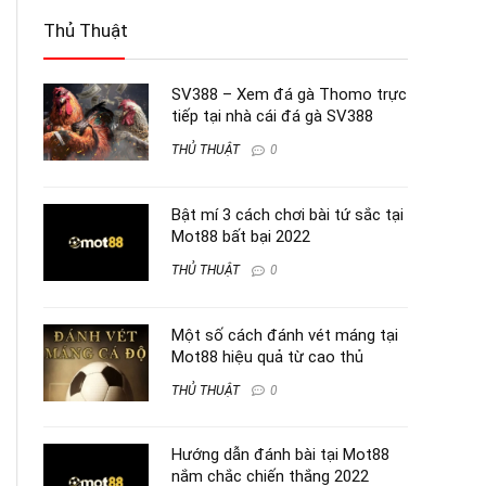
Thủ Thuật
SV388 – Xem đá gà Thomo trực
tiếp tại nhà cái đá gà SV388
THỦ THUẬT
0
Bật mí 3 cách chơi bài tứ sắc tại
Mot88 bất bại 2022
THỦ THUẬT
0
Một số cách đánh vét máng tại
Mot88 hiệu quả từ cao thủ
THỦ THUẬT
0
Hướng dẫn đánh bài tại Mot88
nắm chắc chiến thắng 2022