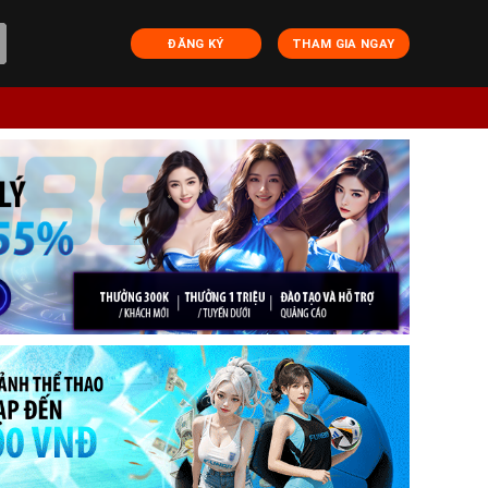
ĐĂNG KÝ
THAM GIA NGAY