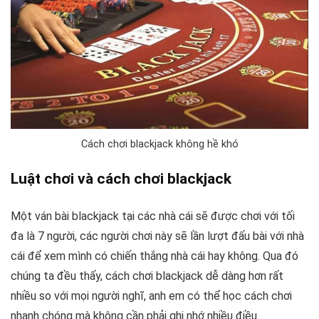
Cách chơi blackjack không hề khó
Luật chơi và cách chơi blackjack
Một ván bài blackjack tại các nhà cái sẽ được chơi với tối
đa là 7 người, các người chơi này sẽ lần lượt đấu bài với nhà
cái để xem mình có chiến thắng nhà cái hay không. Qua đó
chúng ta đều thấy,
cách chơi blackjack
dễ dàng hơn rất
nhiều so với mọi người nghĩ, anh em có thể học cách chơi
nhanh chóng mà không cần phải ghi nhớ nhiều điều..