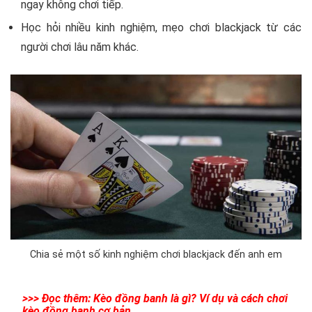
ngay không chơi tiếp.
Học hỏi nhiều kinh nghiệm, mẹo chơi blackjack từ các
người chơi lâu năm khác.
Chia sẻ một số kinh nghiệm chơi blackjack đến anh em
>>> Đọc thêm:
Kèo đồng banh là gì? Ví dụ và cách chơi
kèo đồng banh cơ bản