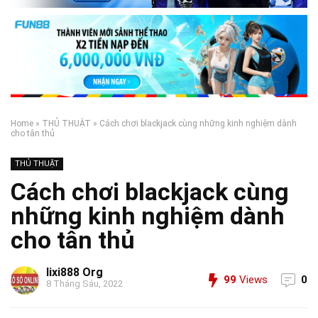
Home
»
THỦ THUẬT
»
Cách chơi blackjack cùng những kinh nghiệm dành
cho tân thủ
THỦ THUẬT
Cách chơi blackjack cùng
những kinh nghiệm dành
cho tân thủ
lixi888 Org
99
Views
0
8 Tháng Sáu, 2022