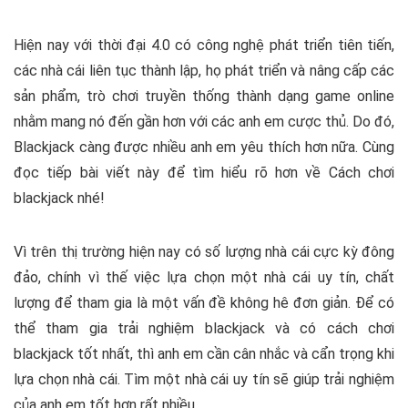
Hiện nay với thời đại 4.0 có công nghệ phát triển tiên tiến,
các nhà cái liên tục thành lập, họ phát triển và nâng cấp các
sản phẩm, trò chơi truyền thống thành dạng game online
nhằm mang nó đến gần hơn với các anh em cược thủ. Do đó,
Blackjack càng được nhiều anh em yêu thích hơn nữa. Cùng
đọc tiếp bài viết này để tìm hiểu rõ hơn về
Cách chơi
blackjack
nhé!
Vì trên thị trường hiện nay có số lượng nhà cái cực kỳ đông
đảo, chính vì thế việc lựa chọn một nhà cái uy tín, chất
lượng để tham gia là một vấn đề không hê đơn giản. Để có
thể tham gia trải nghiệm blackjack và có
cách chơi
blackjack
tốt nhất, thì anh em cần cân nhắc và cẩn trọng khi
lựa chọn nhà cái. Tìm một nhà cái uy tín sẽ giúp trải nghiệm
của anh em tốt hơn rất nhiều.