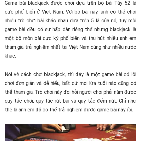
Game bài blackjack được chơi dựa trên bộ bài Tây 52 lá
cực phổ biến ở Việt Nam. Với bộ bài này, anh có thể chơi
nhiều trò chơi bài khác nhau dựa trên 5 lá của nó, tuy mỗi
game bài đều có sự hấp dẫn riêng thế nhưng blackjack là
một bộ môn bài cực kỳ phổ biến và thu hút nhiều anh em
tham gia trải nghiệm nhất tại Việt Nam cũng như nhiều nước
khác.
Nói vê
cách chơi blackjack
, thì đây là một game bài có lối
chơi đơn giản và dễ hiểu, bất cứ mọi lứa tuổi nào cũng có
thể tham gia. Trò chơi này đòi hỏi người chơi phải nắm được
quy tắc chơi, quy tắc rút bài và quy tắc đếm nút. Chỉ như
thế là anh em đã có thể trải nghiệm được game bài này rồi.