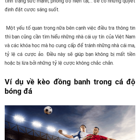
tình trạng sức mạnh, phong độ hiện tại,… để có những quyết
định đặt cược sáng suốt.
Một yếu tố quan trọng nữa bên cạnh việc điều tra thông tin
thì bạn cũng cần tìm hiểu những nhà cái uy tín của Việt Nam
và các khóa học mà họ cung cấp để tránh những nhà cái ma,
tỷ lệ cá cược ảo. Điều này sẽ giúp bạn không bị mất tiền
hoặc bị lừa bởi những tỷ lệ cược không chắc chắn.
Ví dụ về kèo đồng banh trong cá độ
bóng đá