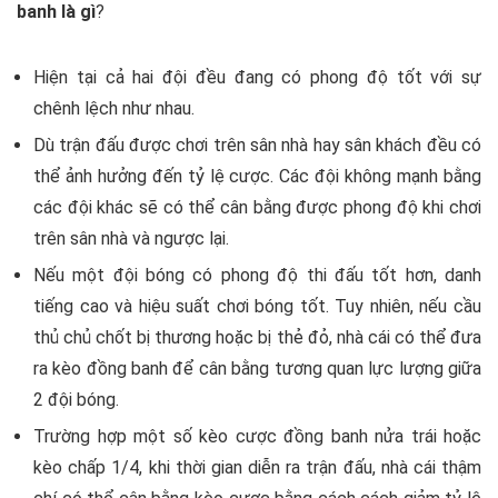
banh là gì
?
Hiện tại cả hai đội đều đang có phong độ tốt với sự
chênh lệch như nhau.
Dù trận đấu được chơi trên sân nhà hay sân khách đều có
thể ảnh hưởng đến tỷ lệ cược. Các đội không mạnh bằng
các đội khác sẽ có thể cân bằng được phong độ khi chơi
trên sân nhà và ngược lại.
Nếu một đội bóng có phong độ thi đấu tốt hơn, danh
tiếng cao và hiệu suất chơi bóng tốt. Tuy nhiên, nếu cầu
thủ chủ chốt bị thương hoặc bị thẻ đỏ, nhà cái có thể đưa
ra kèo đồng banh để cân bằng tương quan lực lượng giữa
2 đội bóng.
Trường hợp một số kèo cược đồng banh nửa trái hoặc
kèo chấp 1/4, khi thời gian diễn ra trận đấu, nhà cái thậm