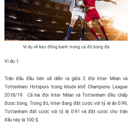
Ví dụ về kèo đồng banh trong cá độ bóng đá
Ví dụ 1:
Trận đấu đầu tiên sẽ diễn ra giữa 2 đội Inter Milan và
Tottenham Hotspurs trong khuôn khổ Champions League
2018/19. Cả hai đội Inter Milan và Tottenham đều chấp
được bóng. Trong đó, Inter đang đặt cược với tỷ lệ ăn 0.99,
Tottenham đặt cược với tỷ lệ 0.91 và đặt cược cho trận
đấu này là 100 $.