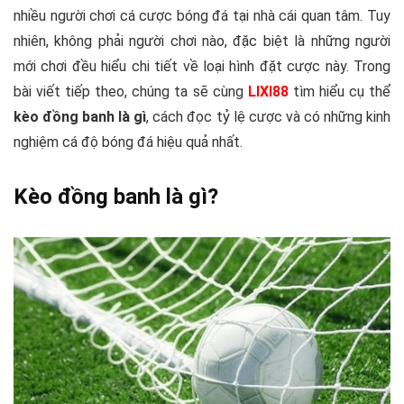
nhiều người chơi cá cược bóng đá tại nhà cái quan tâm. Tuy
nhiên, không phải người chơi nào, đặc biệt là những người
mới chơi đều hiểu chi tiết về loại hình đặt cược này. Trong
bài viết tiếp theo, chúng ta sẽ cùng
LIXI88
tìm hiểu cụ thể
kèo đồng banh là gì
, cách đọc tỷ lệ cược và có những kinh
nghiệm cá độ bóng đá hiệu quả nhất.
Kèo đồng banh là gì?