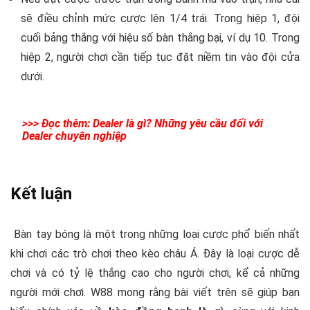
sẽ điều chỉnh mức cược lên 1/4 trái. Trong hiệp 1, đội
cuối bảng thắng với hiệu số bàn thắng bại, ví dụ 10. Trong
hiệp 2, người chơi cần tiếp tục đặt niềm tin vào đội cửa
dưới.
>>> Đọc thêm:
Dealer là gì? Những yêu cầu đối với
Dealer chuyên nghiệp
Kết luận
Bàn tay bóng là một trong những loại cược phổ biến nhất
khi chơi các trò chơi theo kèo châu Á. Đây là loại cược dễ
chơi và có tỷ lệ thắng cao cho người chơi, kể cả những
người mới chơi. W88 mong rằng bài viết trên sẽ giúp bạn