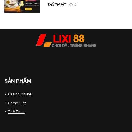
THỦ THUẬT
0
SẢN PHẨM
Casino Online
Game Slot
Thể Thao