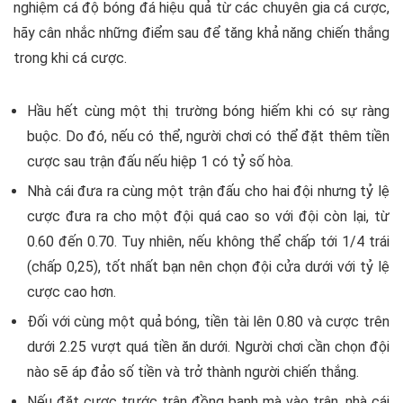
nghiệm cá độ bóng đá hiệu quả từ các chuyên gia cá cược,
hãy cân nhắc những điểm sau để tăng khả năng chiến thắng
trong khi cá cược.
Hầu hết cùng một thị trường bóng hiếm khi có sự ràng
buộc. Do đó, nếu có thể, người chơi có thể đặt thêm tiền
cược sau trận đấu nếu hiệp 1 có tỷ số hòa.
Nhà cái đưa ra cùng một trận đấu cho hai đội nhưng tỷ lệ
cược đưa ra cho một đội quá cao so với đội còn lại, từ
0.60 đến 0.70. Tuy nhiên, nếu không thể chấp tới 1/4 trái
(chấp 0,25), tốt nhất bạn nên chọn đội cửa dưới với tỷ lệ
cược cao hơn.
Đối với cùng một quả bóng, tiền tài lên 0.80 và cược trên
dưới 2.25 vượt quá tiền ăn dưới. Người chơi cần chọn đội
nào sẽ áp đảo số tiền và trở thành người chiến thắng.
Nếu đặt cược trước trận đồng banh mà vào trận, nhà cái