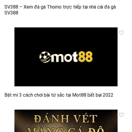
SV388 – Xem đá gà Thomo trực tiếp tại nhà cái đá gà
SV388
Bật mí 3 cách chơi bài tứ sắc tại Mot88 bất bại 2022