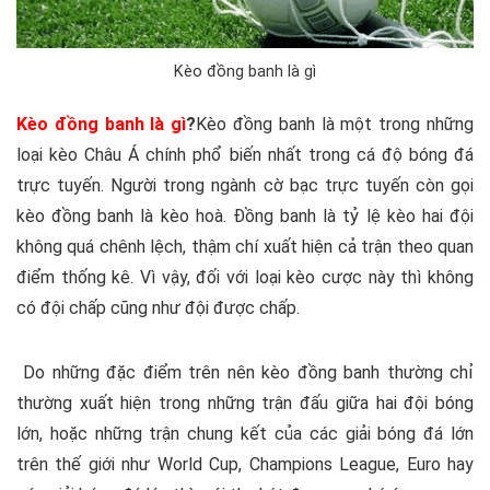
Kèo đồng banh là gì
Kèo đồng banh là gì
?
Kèo đồng banh là một trong những
loại kèo Châu Á chính phổ biến nhất trong cá độ bóng đá
trực tuyến. Người trong ngành cờ bạc trực tuyến còn gọi
kèo đồng banh là kèo hoà. Đồng banh là tỷ lệ kèo hai đội
không quá chênh lệch, thậm chí xuất hiện cả trận theo quan
điểm thống kê. Vì vậy, đối với loại kèo cược này thì không
có đội chấp cũng như đội được chấp.
Do những đặc điểm trên nên kèo đồng banh thường chỉ
thường xuất hiện trong những trận đấu giữa hai đội bóng
lớn, hoặc những trận chung kết của các giải bóng đá lớn
trên thế giới như World Cup, Champions League, Euro hay