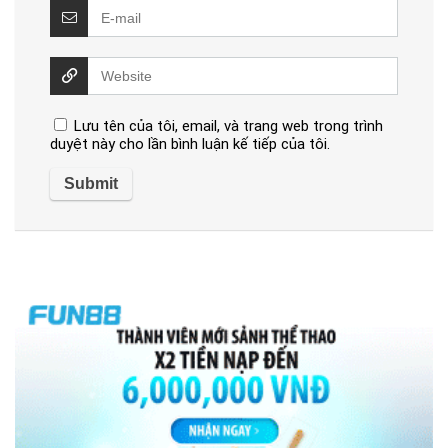
Lưu tên của tôi, email, và trang web trong trình
duyệt này cho lần bình luận kế tiếp của tôi.