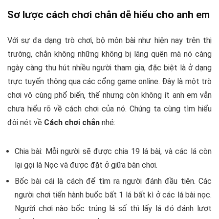
Sơ lược cách chơi chắn dễ hiểu cho anh em
Với sự đa dạng trò chơi, bộ môn bài như hiện nay trên thị
trường, chắn không những không bị lãng quên mà nó càng
ngày càng thu hút nhiều người tham gia, đặc biệt là ở dạng
trực tuyến thông qua các cổng game online. Đây là một trò
chơi vô cùng phổ biến, thế nhưng còn không ít anh em vẫn
chưa hiểu rõ về cách chơi của nó. Chúng ta cùng tìm hiểu
đôi nét về
Cách chơi chắn
nhé:
Chia bài: Mỗi người sẽ được chia 19 lá bài, và các lá còn
lại gọi là Nọc và được đặt ở giữa bàn chơi.
Bốc bài cái là cách để tìm ra người đánh đầu tiên. Các
người chơi tiến hành buốc bất 1 lá bất kì ở các lá bài nọc.
Người chơi nào bốc trúng lá số thì lấy lá đó đánh lượt