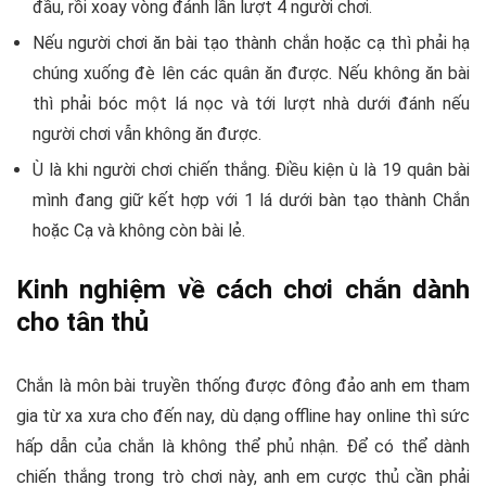
đầu, rồi xoay vòng đánh lần lượt 4 người chơi.
Nếu người chơi ăn bài tạo thành chắn hoặc cạ thì phải hạ
chúng xuống đè lên các quân ăn được. Nếu không ăn bài
thì phải bóc một lá nọc và tới lượt nhà dưới đánh nếu
người chơi vẫn không ăn được.
Ù là khi người chơi chiến thắng. Điều kiện ù là 19 quân bài
mình đang giữ kết hợp với 1 lá dưới bàn tạo thành Chắn
hoặc Cạ và không còn bài lẻ.
Kinh nghiệm về cách chơi chắn dành
cho tân thủ
Chắn là môn bài truyền thống được đông đảo anh em tham
gia từ xa xưa cho đến nay, dù dạng offline hay online thì sức
hấp dẫn của chắn là không thể phủ nhận. Để có thể dành
chiến thắng trong trò chơi này, anh em cược thủ cần phải