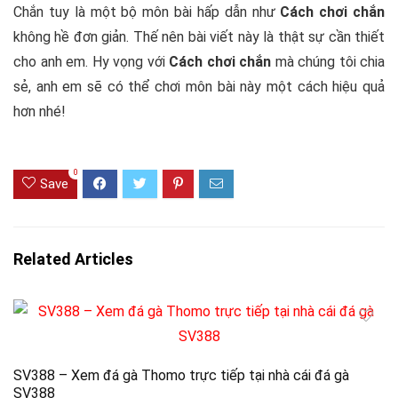
Chắn tuy là một bộ môn bài hấp dẫn như
Cách chơi chắn
không hề đơn giản. Thế nên bài viết này là thật sự cần thiết
cho anh em. Hy vọng với
Cách chơi chắn
mà chúng tôi chia
sẻ, anh em sẽ có thể chơi môn bài này một cách hiệu quả
hơn nhé!
0
Save
Related Articles
SV388 – Xem đá gà Thomo trực tiếp tại nhà cái đá gà
SV388