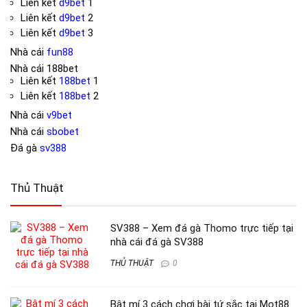
Liên kết
d9bet
1
Liên kết
d9bet
2
Liên kết
d9bet
3
Nhà cái
fun88
Nhà cái
188bet
Liên kết
188bet
1
Liên kết
188bet
2
Nhà cái
v9bet
Nhà cái
sbobet
Đá gà
sv388
Thủ Thuật
SV388 – Xem đá gà Thomo trực tiếp tại
nhà cái đá gà SV388
THỦ THUẬT
0
Bật mí 3 cách chơi bài tứ sắc tại Mot88