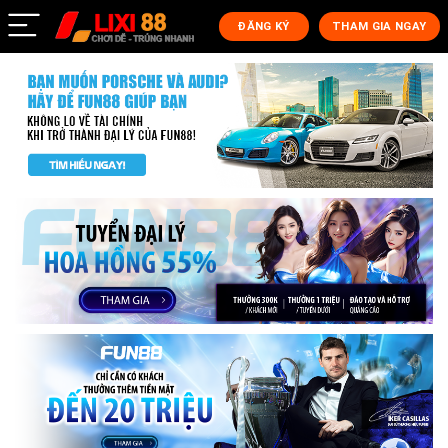
ĐĂNG KÝ
THAM GIA NGAY