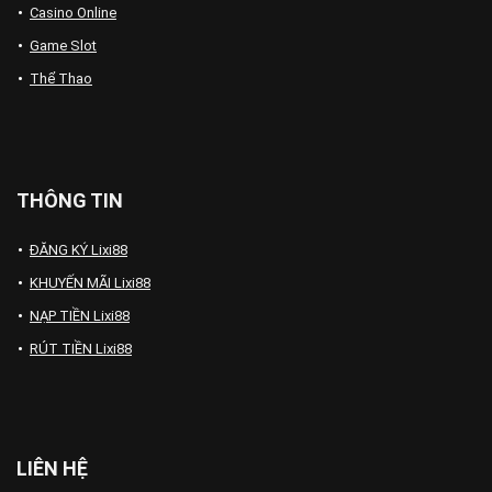
Casino Online
Game Slot
Thể Thao
THÔNG TIN
ĐĂNG KÝ Lixi88
KHUYẾN MÃI Lixi88
NẠP TIỀN Lixi88
RÚT TIỀN Lixi88
LIÊN HỆ