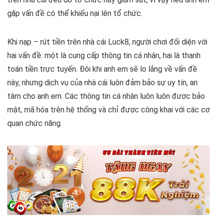
gặp vấn đề có thể khiếu nại lên tổ chức.
Khi nạp – rút tiền trên nhà cái Luck8, người chơi đối diện với
hai vấn đề: một là cung cấp thông tin cá nhân, hai là thanh
toán tiền trực tuyến. Đôi khi anh em sẽ lo lắng về vấn đề
này, nhưng dịch vụ của nhà cái luôn đảm bảo sự uy tín, an
tâm cho anh em. Các thông tin cá nhân luôn luôn được bảo
mật, mã hóa trên hệ thống và chỉ được công khai với các cơ
quan chức năng.