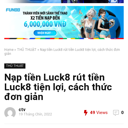
Home
»
THỦ THUẬT
»
Nạp tiền Luck8 rút tiền Luck8 tiện lợi, cách thức đơn
giản
THỦ THUẬT
Nạp tiền Luck8 rút tiền
Luck8 tiện lợi, cách thức
đơn giản
ctv
49
Views
0
19 Tháng Chín, 2022