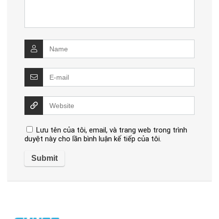
Lưu tên của tôi, email, và trang web trong trình
duyệt này cho lần bình luận kế tiếp của tôi.