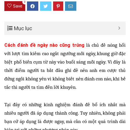
0
Save
Mục lục
là chủ đề nóng hổi
Cách đánh đề ngày nào cũng trúng
với lượt tìm kiếm cao ngất ngưởng mỗi ngày, khung giờ đặc
biệt phổ biến cụm từ này vào buổi sáng mỗi ngày. Vì đây là
thời điểm người ta bắt đầu ghi đề nên anh em cược thủ
đứng ngồi không yên vì không biết nên đánh con nào, khi bế
tắc thì người ta tìm đến lời khuyên.
Tại đây có những kinh nghiệm đánh đề bổ ích nhất mà
nhiều người đã áp dụng thành công. Tuy nhiên, không phải
bạn cứ áp dụng là được ngay, mà cần có một quá trình dài
kiên trì với những phương pháp này.