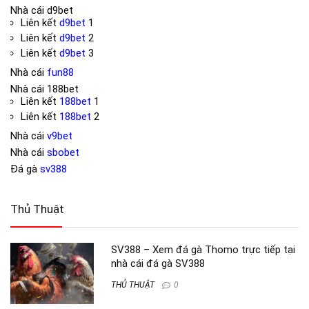
Nhà cái
d9bet
Liên kết
d9bet
1
Liên kết
d9bet
2
Liên kết
d9bet
3
Nhà cái
fun88
Nhà cái
188bet
Liên kết
188bet
1
Liên kết
188bet
2
Nhà cái
v9bet
Nhà cái
sbobet
Đá gà
sv388
Thủ Thuật
SV388 – Xem đá gà Thomo trực tiếp tại
nhà cái đá gà SV388
THỦ THUẬT
0