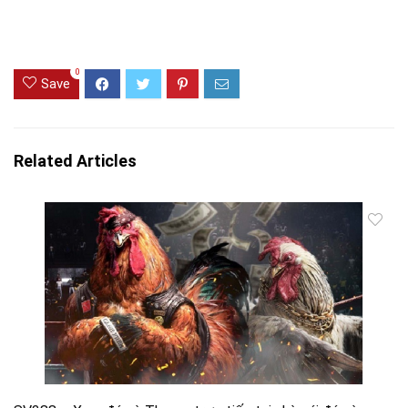
0
Save
Related Articles