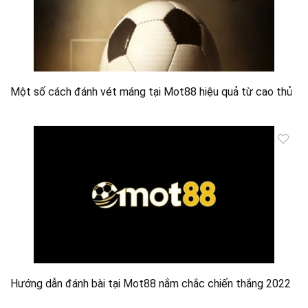
Một số cách đánh vét máng tại Mot88 hiệu quả từ cao thủ
Hướng dẫn đánh bài tại Mot88 nắm chắc chiến thắng 2022