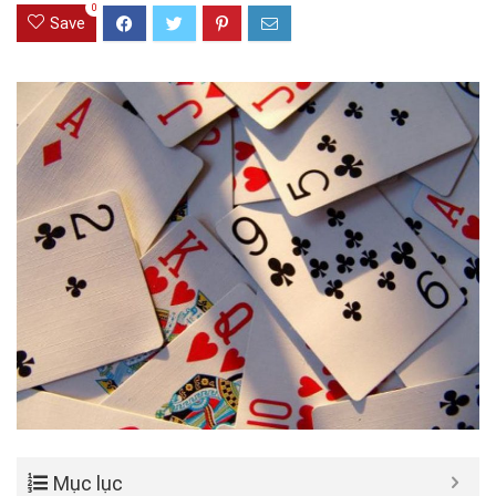
0
Save
Mục lục