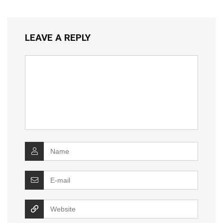
LEAVE A REPLY