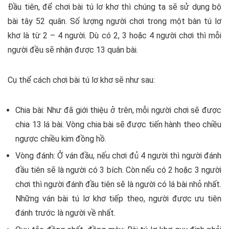
Đầu tiên, để chơi bài tú lơ khơ thì chúng ta sẽ sử dụng bộ
bài tây 52 quân. Số lượng người chơi trong một bàn tú lơ
khơ là từ 2 – 4 người. Dù có 2, 3 hoặc 4 người chơi thì mỗi
người đều sẽ nhận được 13 quân bài.
Cụ thể cách chơi bài tú lơ khơ sẽ như sau:
Chia bài: Như đã giới thiệu ở trên, mỗi người chơi sẽ được
chia 13 lá bài. Vòng chia bài sẽ được tiến hành theo chiều
ngược chiều kim đồng hồ.
Vòng đánh: Ở ván đầu, nếu chơi đủ 4 người thì người đánh
đầu tiên sẽ là người có 3 bích. Còn nếu có 2 hoặc 3 người
chơi thì người đánh đầu tiên sẽ là người có lá bài nhỏ nhất.
Những ván bài tú lơ khơ tiếp theo, người được ưu tiên
đánh trước là người về nhất.