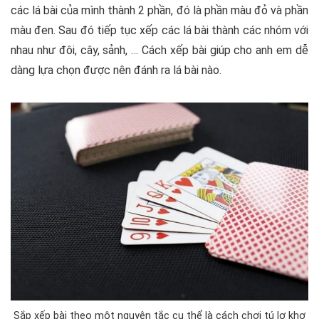
các lá bài của mình thành 2 phần, đó là phần màu đỏ và phần
màu đen. Sau đó tiếp tục xếp các lá bài thành các nhóm với
nhau như đôi, cây, sảnh, … Cách xếp bài giúp cho anh em dễ
dàng lựa chọn được nên đánh ra lá bài nào.
Sắp xếp bài theo một nguyên tắc cụ thể là cách chơi tú lơ khơ