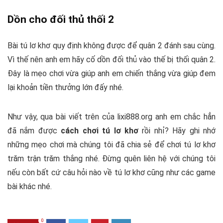
Dồn cho đối thủ thối 2
Bài tú lơ khơ quy định không được để quân 2 đánh sau cùng.
Vì thế nên anh em hãy cố dồn đối thủ vào thế bị thối quân 2.
Đây là mẹo chơi vừa giúp anh em chiến thắng vừa giúp đem
lại khoản tiền thưởng lớn đấy nhé.
Như vậy, qua bài viết trên của lixi888.org anh em chắc hẳn
đã nắm được
cách chơi tú lơ khơ
rồi nhỉ? Hãy ghi nhớ
những mẹo chơi mà chúng tôi đã chia sẻ để chơi tú lơ khơ
trăm trận trăm thắng nhé. Đừng quên liên hệ với chúng tôi
nếu còn bất cứ câu hỏi nào về tú lơ khơ cũng như các game
bài khác nhé.
0