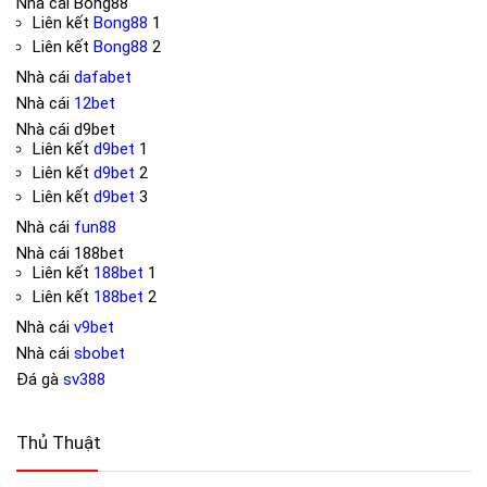
Nhà cái
Bong88
Liên kết
Bong88
1
Liên kết
Bong88
2
Nhà cái
dafabet
Nhà cái
12bet
Nhà cái
d9bet
Liên kết
d9bet
1
Liên kết
d9bet
2
Liên kết
d9bet
3
Nhà cái
fun88
Nhà cái
188bet
Liên kết
188bet
1
Liên kết
188bet
2
Nhà cái
v9bet
Nhà cái
sbobet
Đá gà
sv388
Thủ Thuật