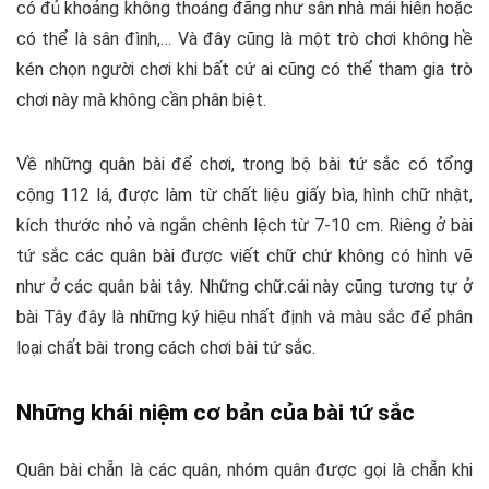
có đủ khoảng không thoáng đãng như sân nhà mái hiên hoặc
có thể là sân đình,… Và đây cũng là một trò chơi không hề
kén chọn người chơi khi bất cứ ai cũng có thể tham gia trò
chơi này mà không cần phân biệt.
Về những quân bài để chơi, trong bộ bài tứ sắc có tổng
cộng 112 lá, được làm từ chất liệu giấy bìa, hình chữ nhật,
kích thước nhỏ và ngắn chênh lệch từ 7-10 cm. Riêng ở bài
tứ sắc các quân bài được viết chữ chứ không có hình vẽ
như ở các quân bài tây. Những chữ.cái này cũng tương tự ở
bài Tây đây là những ký hiệu nhất định và màu sắc để phân
loại chất bài trong cách chơi bài tứ sắc.
Những khái niệm cơ bản của bài tứ sắc
Quân bài chẵn là các quân, nhóm quân được gọi là chẵn khi