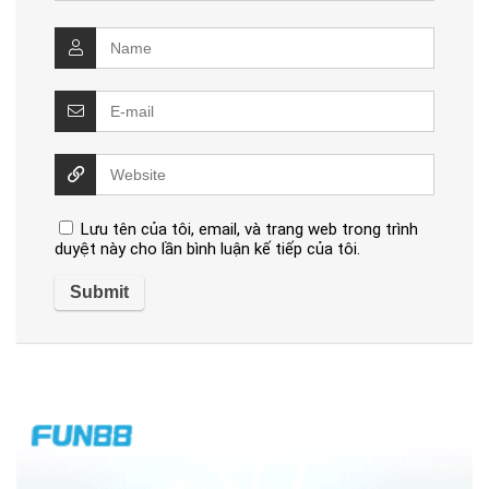
Lưu tên của tôi, email, và trang web trong trình
duyệt này cho lần bình luận kế tiếp của tôi.