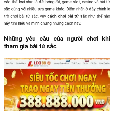
các thể loại như: lô đề, bóng đá, game slot, casino và bài tứ
sắc cùng với nhiều tựa game khác. Điểm nhấn ở đây chính là
trò chơi bài tứ sắc, vậy
cách chơi bài tứ sắc
như thế nào
hãy tìm hiểu và minh chứng những cách này.
Những yêu cầu của người chơi khi
tham gia bài tứ sắc