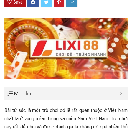
Save
Mục lục
Bài tứ sắc là một trò chơi có lẽ rất quen thuộc ở Việt Nam
nhất là ở vùng miền Trung và miền Nam Việt Nam. Trò chơi
này rất dễ chơi và được đánh giá là không có quá nhiều thủ