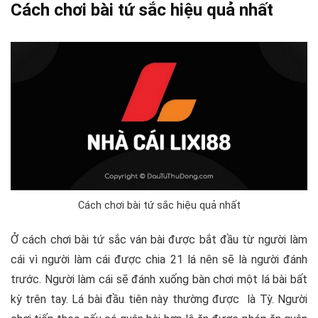
Cách chơi bài tứ sắc hiệu quả nhất
Cách chơi bài tứ sắc hiệu quả nhất
Ở cách chơi bài tứ sắc ván bài được bắt đầu từ người làm
cái vì người làm cái được chia 21 lá nên sẽ là người đánh
trước. Người làm cái sẽ đánh xuống bàn chơi một lá bài bất
kỳ trên tay. Lá bài đầu tiên này thường được là Tỳ. Người