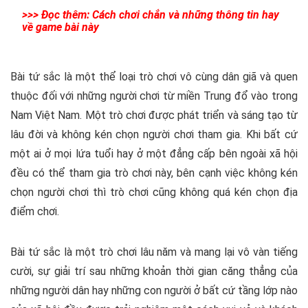
>>> Đọc thêm:
Cách chơi chắn và những thông tin hay
về game bài này
Bài tứ sắc là một thể loại trò chơi vô cùng dân giã và quen
thuộc đối với những người chơi từ miền Trung đổ vào trong
Nam Việt Nam. Một trò chơi được phát triển và sáng tạo từ
lâu đời và không kén chọn người chơi tham gia. Khi bất cứ
một ai ở mọi lứa tuổi hay ở một đẳng cấp bên ngoài xã hội
đều có thể tham gia trò chơi này, bên cạnh việc không kén
chọn người chơi thì trò chơi cũng không quá kén chọn địa
điểm chơi.
Bài tứ sắc là một trò chơi lâu năm và mang lại vô vàn tiếng
cười, sự giải trí sau những khoản thời gian căng thẳng của
những người dân hay những con người ở bất cứ tầng lớp nào