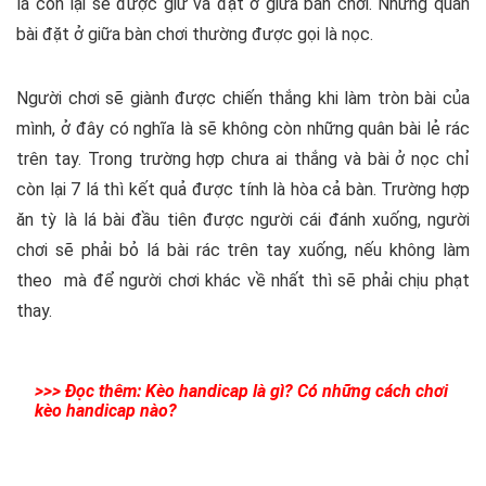
lá còn lại sẽ được giữ và đặt ở giữa bàn chơi. Những quân
bài đặt ở giữa bàn chơi thường được gọi là nọc.
Người chơi sẽ giành được chiến thắng khi làm tròn bài của
mình, ở đây có nghĩa là sẽ không còn những quân bài lẻ rác
trên tay. Trong trường hợp chưa ai thắng và bài ở nọc chỉ
còn lại 7 lá thì kết quả được tính là hòa cả bàn. Trường hợp
ăn tỳ là lá bài đầu tiên được người cái đánh xuống, người
chơi sẽ phải bỏ lá bài rác trên tay xuống, nếu không làm
theo mà để người chơi khác về nhất thì sẽ phải chịu phạt
thay.
>>> Đọc thêm:
Kèo handicap là gì? Có những cách chơi
kèo handicap nào?