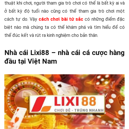
thuật khi chơi, người tham gia trò chơi có thể là bất kỳ ai và
ở bất kỳ độ tuổi nào cũng có thể tham gia trò chơi một
cách tự do. Vậy
cách chơi bài tứ sắc
có những điểm đặc
biệt nào mà chúng ta có thể khám phá và tìm hiểu để có
thể đúc kết và rút ra kinh nghiệm cho bản thân.
Nhà cái Lixi88 – nhà cái cá cược hàng
đầu tại Việt Nam