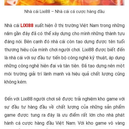
Nhà cái Lixi88 – Nhà cái cá cược hàng đầu
Nhà cái
LIXI88
xuất hiện ở thị trường Việt Nam trong những
năm gần đây đã có thể xây dựng cho mình những thành tựu
đáng nói. Bên cạnh đó nhà cái còn tạo dựng được tên tuổi
thương hiệu của mình chơi người chơi. Lixi88 được biết đến
là nhà cái với sự đầu tư tiến bộ công nghệ kỹ thuật, áp dụng
những công nghệ hiện đại và tân tiện. Đã tạo dựng nên một
môi trường giải trí lành mạnh và hiệu quả chất lượng cũng
không kém.
Đến với Lixi88 người chơi sẽ được trải nghiệm kho game với
sự đầu tư hàng đầu về chất lượng của những sản phẩm
game được tung ra đây là ưu điểm rất lớn cho nhà phát
hành cá cược hàng đầu Việt Nam. Với kho game vô vàng