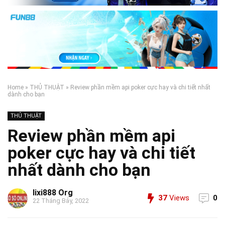
Home
»
THỦ THUẬT
»
Review phần mềm api poker cực hay và chi tiết nhất
dành cho bạn
THỦ THUẬT
Review phần mềm api
poker cực hay và chi tiết
nhất dành cho bạn
lixi888 Org
37
Views
0
22 Tháng Bảy, 2022