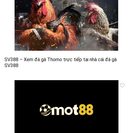
SV388 – Xem đá gà Thomo trực tiếp tại nhà cái đá gà
SV388