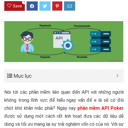
0
Save
Mục lục
Nói tới các phần mềm liên quan đến API với những người
không trong lĩnh vực để hiểu ngay vấn để e là sẽ có đôi
chút khó khăn mắc phải? Ngày nay
phần mềm API Poker
được sử dụng một cách rất linh hoạt đưa các dữ liệu dễ
dùng và tối ưu mang lại sự trải nghiệm vốn có của nó. Với sự