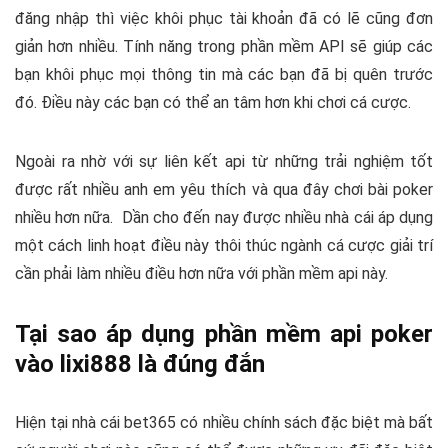
đăng nhập thì việc khôi phục tài khoản đã có lẽ cũng đơn
giản hơn nhiều. Tính năng trong phần mềm API sẽ giúp các
bạn khôi phục mọi thông tin mà các bạn đã bị quên trước
đó. Điều này các bạn có thể an tâm hơn khi chơi cá cược.
Ngoài ra nhờ với sự liên kết api từ những trải nghiệm tốt
được rất nhiều anh em yêu thích và qua đây chơi bài poker
nhiều hơn nữa. Dần cho đến nay được nhiều nhà cái áp dụng
một cách linh hoạt điều này thôi thúc ngành cá cược giải trí
cần phải làm nhiều điều hơn nữa với phần mềm api này.
Tại sao áp dụng phần mềm api poker
vào lixi888 là đúng đắn
Hiện tại nhà cái bet365 có nhiều chính sách đặc biệt mà bất