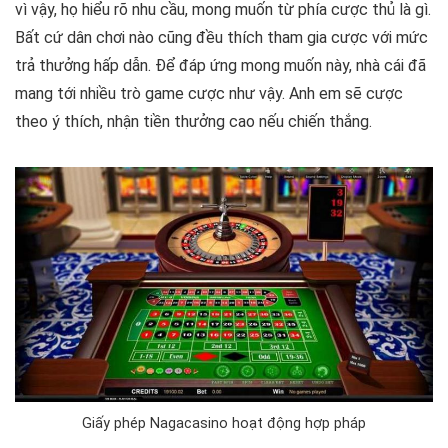
vì vậy, họ hiểu rõ nhu cầu, mong muốn từ phía cược thủ là gì.
Bất cứ dân chơi nào cũng đều thích tham gia cược với mức
trả thưởng hấp dẫn. Để đáp ứng mong muốn này, nhà cái đã
mang tới nhiều trò game cược như vậy. Anh em sẽ cược
theo ý thích, nhận tiền thưởng cao nếu chiến thắng.
Giấy phép Nagacasino hoạt động hợp pháp