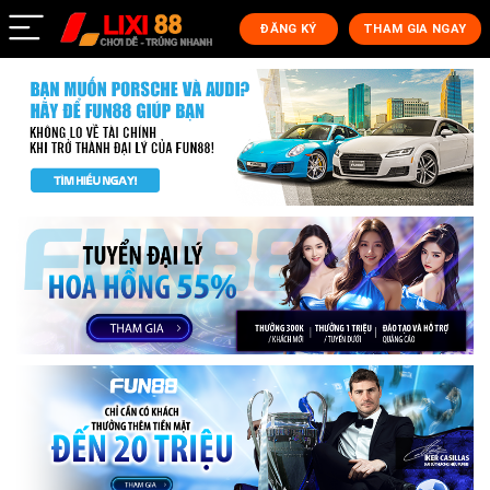
ĐĂNG KÝ
THAM GIA NGAY