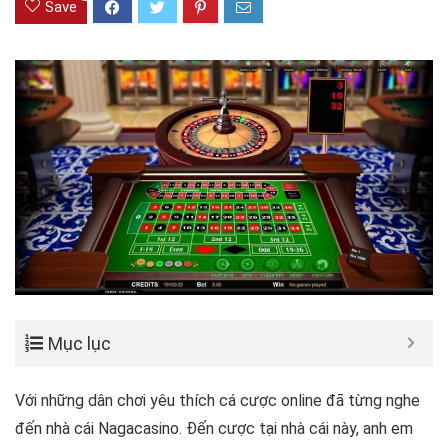
Save
Mục lục
Với những dân chơi yêu thích cá cược online đã từng nghe
đến nhà cái
Nagacasino
. Đến cược tại nhà cái này, anh em