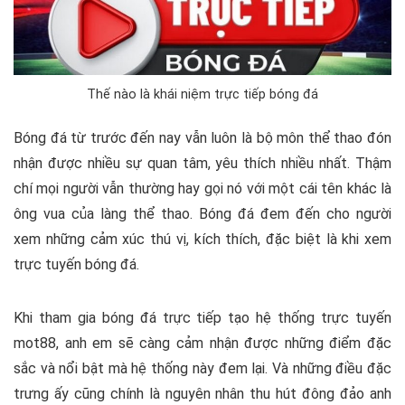
Thế nào là khái niệm trực tiếp bóng đá
Bóng đá từ trước đến nay vẫn luôn là bộ môn thể thao đón
nhận được nhiều sự quan tâm, yêu thích nhiều nhất. Thậm
chí mọi người vẫn thường hay gọi nó với một cái tên khác là
ông vua của làng thể thao. Bóng đá đem đến cho người
xem những cảm xúc thú vị, kích thích, đặc biệt là khi xem
trực tuyến bóng đá.
Khi tham gia bóng đá trực tiếp tạo hệ thống trực tuyến
mot88, anh em sẽ càng cảm nhận được những điểm đặc
sắc và nổi bật mà hệ thống này đem lại. Và những điều đặc
trưng ấy cũng chính là nguyên nhân thu hút đông đảo anh