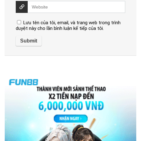
Lưu tên của tôi, email, và trang web trong trình
duyệt này cho lần bình luận kế tiếp của tôi.