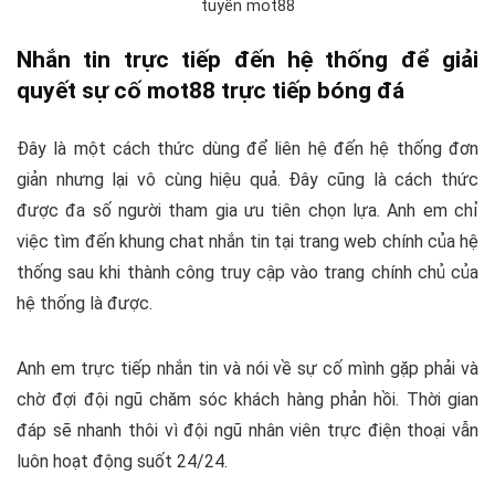
tuyến mot88
Nhắn tin trực tiếp đến hệ thống để giải
quyết sự cố mot88 trực tiếp bóng đá
Đây là một cách thức dùng để liên hệ đến hệ thống đơn
giản nhưng lại vô cùng hiệu quả. Đây cũng là cách thức
được đa số người tham gia ưu tiên chọn lựa. Anh em chỉ
việc tìm đến khung chat nhắn tin tại trang web chính của hệ
thống sau khi thành công truy cập vào trang chính chủ của
hệ thống là được.
Anh em trực tiếp nhắn tin và nói về sự cố mình gặp phải và
chờ đợi đội ngũ chăm sóc khách hàng phản hồi. Thời gian
đáp sẽ nhanh thôi vì đội ngũ nhân viên trực điện thoại vẫn
luôn hoạt động suốt 24/24.