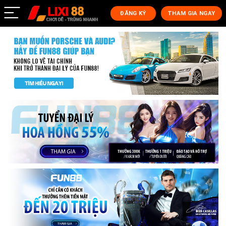
ĐĂNG KÝ
THAM GIA NGAY