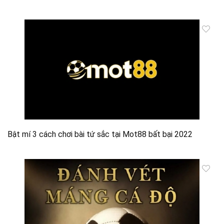
Bật mí 3 cách chơi bài tứ sắc tại Mot88 bất bại 2022