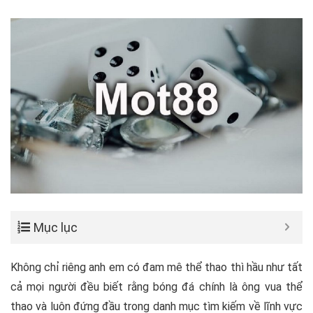
Mục lục
Không chỉ riêng anh em có đam mê thể thao thì hầu như tất
cả mọi người đều biết rằng bóng đá chính là ông vua thể
thao và luôn đứng đầu trong danh mục tìm kiếm về lĩnh vực