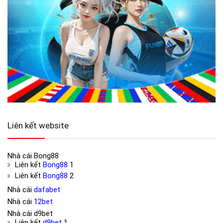
Liên kết website
Nhà cái
Bong88
Liên kết
Bong88
1
Liên kết
Bong88
2
Nhà cái
dafabet
Nhà cái
12bet
Nhà cái
d9bet
Liên kết
d9bet
1