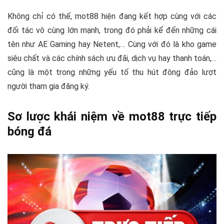
Không chỉ có thế, mot88 hiện đang kết hợp cùng với các
đối tác vô cùng lớn mạnh, trong đó phải kể đến những cái
tên như AE Gaming hay Netent,… Cùng với đó là kho game
siêu chất và các chính sách ưu đãi, dịch vụ hay thanh toán,…
cũng là một trong những yếu tố thu hút đông đảo lượt
người tham gia đăng ký.
Sơ lược khái niệm về mot88 trực tiếp
bóng đá