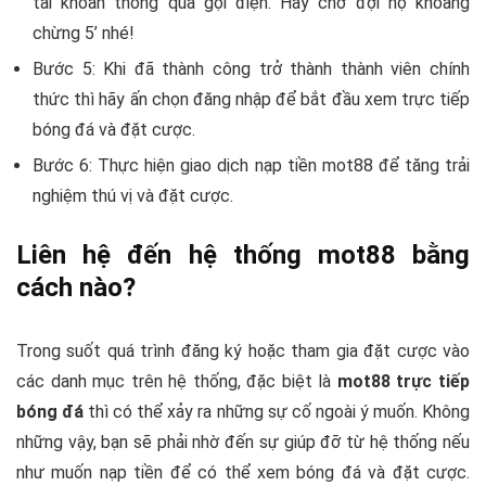
tài khoản thông qua gọi điện. Hãy chờ đợi họ khoảng
chừng 5’ nhé!
Bước 5: Khi đã thành công trở thành thành viên chính
thức thì hãy ấn chọn đăng nhập để bắt đầu xem trực tiếp
bóng đá và đặt cược.
Bước 6: Thực hiện giao dịch nạp tiền mot88 để tăng trải
nghiệm thú vị và đặt cược.
Liên hệ đến hệ thống mot88 bằng
cách nào?
Trong suốt quá trình đăng ký hoặc tham gia đặt cược vào
các danh mục trên hệ thống, đặc biệt là
mot88 trực tiếp
bóng đá
thì có thể xảy ra những sự cố ngoài ý muốn. Không
những vậy, bạn sẽ phải nhờ đến sự giúp đỡ từ hệ thống nếu
như muốn nạp tiền để có thể xem bóng đá và đặt cược.