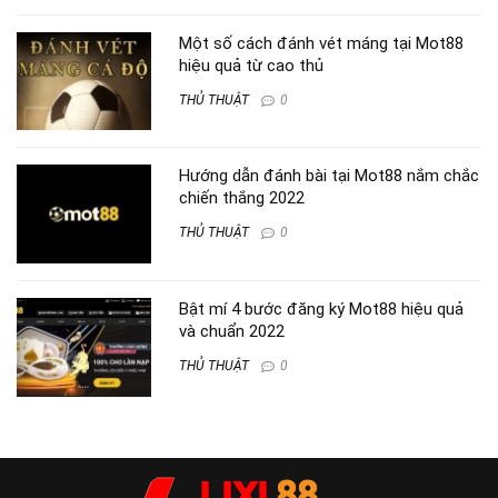
Một số cách đánh vét máng tại Mot88
hiệu quả từ cao thủ
THỦ THUẬT
0
Hướng dẫn đánh bài tại Mot88 nắm chắc
chiến thắng 2022
THỦ THUẬT
0
Bật mí 4 bước đăng ký Mot88 hiệu quả
và chuẩn 2022
THỦ THUẬT
0