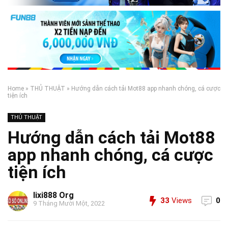
Home
»
THỦ THUẬT
»
Hướng dẫn cách tải Mot88 app nhanh chóng, cá cược
tiện ích
THỦ THUẬT
Hướng dẫn cách tải Mot88
app nhanh chóng, cá cược
tiện ích
lixi888 Org
33
Views
0
9 Tháng Mười Một, 2022