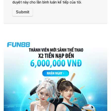
duyệt này cho lần bình luận kế tiếp của tôi.