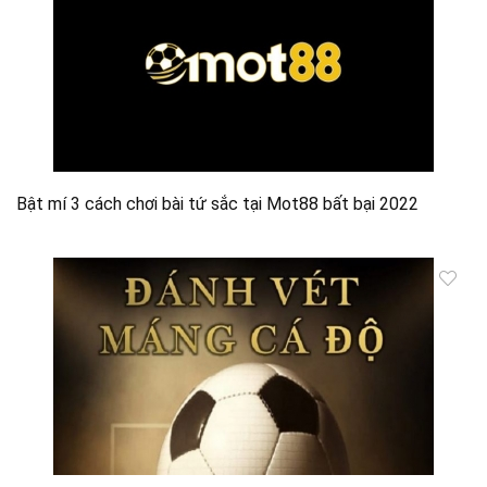
Bật mí 3 cách chơi bài tứ sắc tại Mot88 bất bại 2022