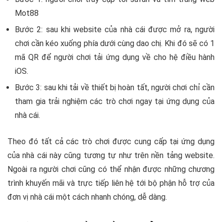
Mot88
Bước 2: sau khi website của nhà cái được mở ra, người
chơi cần kéo xuống phía dưới cùng dao chị. Khi đó sẽ có 1
mã QR để người chơi tải ứng dụng về cho hệ điều hành
iOS.
Bước 3: sau khi tải về thiết bị hoàn tất, người chơi chỉ cần
tham gia trải nghiệm các trò chơi ngay tại ứng dụng của
nhà cái.
Theo đó tất cả các trò chơi được cung cấp tại ứng dụng
của nhà cái này cũng tương tự như trên nền tảng website.
Ngoài ra người chơi cũng có thể nhận được những chương
trình khuyến mãi và trực tiếp liên hệ tới bộ phận hỗ trợ của
đơn vị nhà cái một cách nhanh chóng, dễ dàng.