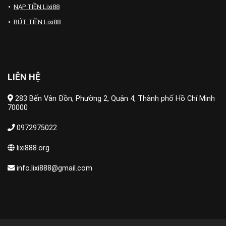
NẠP TIỀN Lixi88
RÚT TIỀN Lixi88
LIÊN HỆ
283 Bến Vân Đồn, Phường 2, Quận 4, Thành phố Hồ Chí Minh
70000
0972975022
lixi888.org
info.lixi888@gmail.com