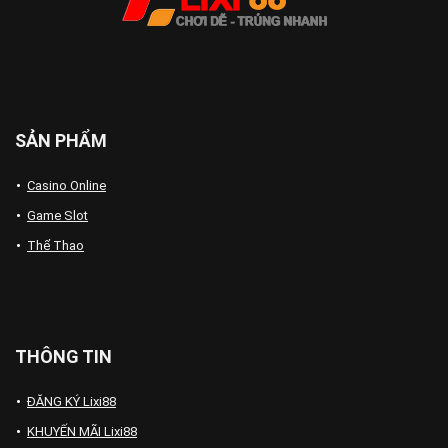
SẢN PHẨM
Casino Online
Game Slot
Thể Thao
THÔNG TIN
ĐĂNG KÝ Lixi88
KHUYẾN MÃI Lixi88