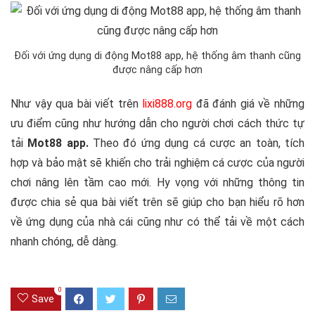
Đối với ứng dụng di động Mot88 app, hệ thống âm thanh cũng
được nâng cấp hơn
Như vậy qua bài viết trên
lixi888.org
đã đánh giá về những
ưu điểm cũng như hướng dẫn cho người chơi cách thức tự
tải
Mot88 app.
Theo đó ứng dụng cá cược an toàn, tích
hợp và bảo mật sẽ khiến cho trải nghiệm cá cược của người
chơi nâng lên tầm cao mới. Hy vọng với những thông tin
được chia sẻ qua bài viết trên sẽ giúp cho bạn hiểu rõ hơn
về ứng dụng của nhà cái cũng như có thể tải về một cách
nhanh chóng, dễ dàng.
0
Save