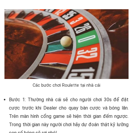
Các bước chơi Roulette tại nhà cái
Bước 1: Thường nhà cái sẽ cho người chơi 30s để đặt
cược trước khi Dealer cho quay bàn cược và bóng lăn.
Trên màn hình cổng game sẽ hiện thời gian đếm ngược.
Trong thời gian này người chơi hãy dự đoán thật kỹ lưỡng
con số bóng sẽ rơi nhé!