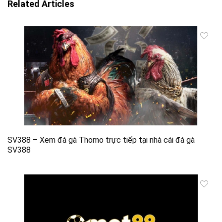
Related Articles
SV388 – Xem đá gà Thomo trực tiếp tại nhà cái đá gà
SV388