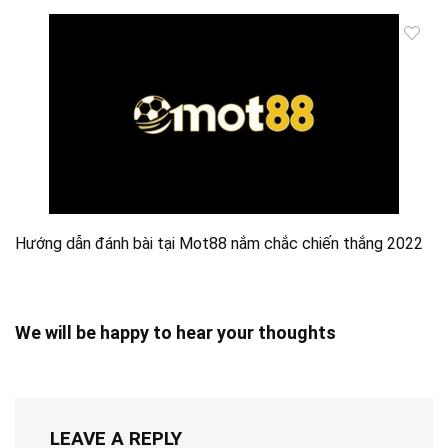
Hướng dẫn đánh bài tại Mot88 nắm chắc chiến thắng 2022
We will be happy to hear your thoughts
LEAVE A REPLY