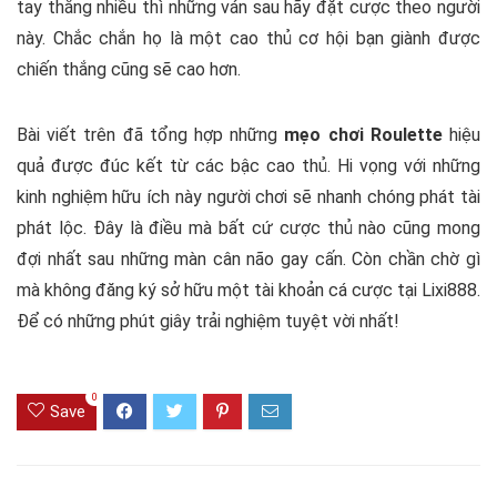
tay thắng nhiều thì những ván sau hãy đặt cược theo người
này. Chắc chắn họ là một cao thủ cơ hội bạn giành được
chiến thắng cũng sẽ cao hơn.
Bài viết trên đã tổng hợp những
mẹo chơi Roulette
hiệu
quả được đúc kết từ các bậc cao thủ. Hi vọng với những
kinh nghiệm hữu ích này người chơi sẽ nhanh chóng phát tài
phát lộc. Đây là điều mà bất cứ cược thủ nào cũng mong
đợi nhất sau những màn cân não gay cấn. Còn chần chờ gì
mà không đăng ký sở hữu một tài khoản cá cược tại Lixi888.
Để có những phút giây trải nghiệm tuyệt vời nhất!
0
Save