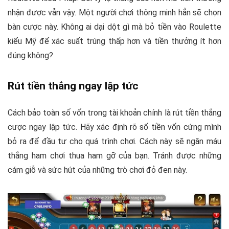
nhận được vẫn vậy. Một người chơi thông minh hẳn sẽ chọn
bàn cược này. Không ai dại dột gì mà bỏ tiền vào Roulette
kiểu Mỹ để xác suất trúng thấp hơn và tiền thưởng ít hơn
đúng không?
Rút tiền thắng ngay lập tức
Cách bảo toàn số vốn trong tài khoản chính là rút tiền thắng
cược ngay lập tức. Hãy xác định rõ số tiền vốn cứng mình
bỏ ra để đầu tư cho quá trình chơi. Cách này sẽ ngăn máu
thắng ham chơi thua ham gỡ của bạn. Tránh được những
cám giỗ và sức hút của những trò chơi đỏ đen này.