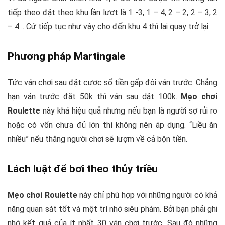
tiếp theo đặt theo khu lần lượt là 1 -3, 1 – 4, 2 – 2, 2 – 3, 2
– 4… Cứ tiếp tục như vậy cho đến khu 4 thì lại quay trở lại.
Phương pháp Martingale
Tức ván chơi sau đặt cược số tiền gấp đôi ván trước. Chẳng
hạn ván trước đặt 50k thì ván sau dặt 100k.
Mẹo chơi
Roulette
này khá hiệu quả nhưng nếu bạn là người sợ rủi ro
hoặc có vốn chưa đủ lớn thì không nên áp dụng. “Liều ăn
nhiều” nếu thắng người chơi sẽ lượm về cả bộn tiền.
Lách luật để bơi theo thủy triều
Mẹo chơi Roulette
này chỉ phù hợp với những người có khả
năng quan sát tốt và một trí nhớ siêu phàm. Bởi bạn phải ghi
nhớ kết quả của ít nhất 30 ván chơi trước. Sau đó những