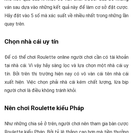
ván sau dựa vào những kết quả này để làm cơ sở đặt cược.
Hãy đặt vào 5 số mà xác suất về nhiều nhất trong những lần
quay trên.
Chọn nhà cái uy tín
Để có thể chơi Roulette online người chơi cần có tài khoản
tại nhà cái. Vì vậy hãy sàng lọc và lựa chọn một nhà cái uy
tín. Bởi trên thị trường hiện nay có vô vàn cái tên nhà cái
xuất hiện. Việc chọn phải nhà cái kém chất lượng, lừa bịp
người chơi là điều không tránh khỏi.
Nên chơi Roulette kiểu Pháp
Như những chia sẻ ở trên, người chơi nên tham gia bàn cược
Roulette kiểu Pháp. Bởi tỷ lệ thắng cao hơn mà tiền thưởng