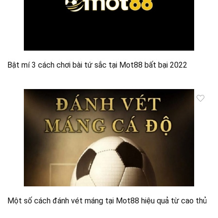
Bật mí 3 cách chơi bài tứ sắc tại Mot88 bất bại 2022
Một số cách đánh vét máng tại Mot88 hiệu quả từ cao thủ