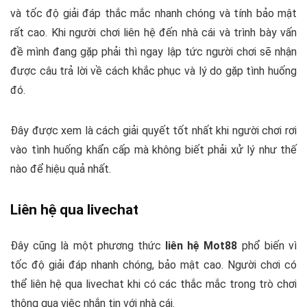
và tốc độ giải đáp thắc mắc nhanh chóng và tính bảo mật
rất cao. Khi người chơi liên hệ đến nhà cái và trình bày vấn
đề mình đang gặp phải thì ngay lập tức người chơi sẽ nhận
được câu trả lời về cách khắc phục và lý do gặp tình huống
đó.
Đây được xem là cách giải quyết tốt nhất khi người chơi rơi
vào tình huống khẩn cấp mà không biết phải xử lý như thế
nào để hiệu quả nhất.
Liên hệ qua livechat
Đây cũng là một phương thức
liên hệ Mot88
phổ biến vì
tốc độ giải đáp nhanh chóng, bảo mật cao. Người chơi có
thể liên hệ qua livechat khi có các thắc mắc trong trò chơi
thông qua việc nhắn tin với nhà cái.