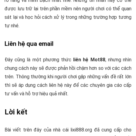
rõ ràng và minh bạch nhất nhé. Những tin nhắn này có thể
được lưu trữ lại trên phần mềm nên người chơi có thể quan
sát lại và học hỏi cách xử lý trong những trường hợp tương
tự nhé.
Liên hệ qua email
Đây cũng là một phương thức
liên hệ Mot88
, nhưng nhìn
chung cách này sẽ được phản hồi chậm hơn so với các cách
trên. Thông thường khi người chơi gặp những vấn đề rất lớn
thì sẽ áp dụng cách liên hệ này để các chuyên gia cáo cấp
tư vấn và hỗ trợ hiệu quả nhất.
Lời kết
Bài viết trên đây của nhà cái lixi888.org đã cung cấp cho