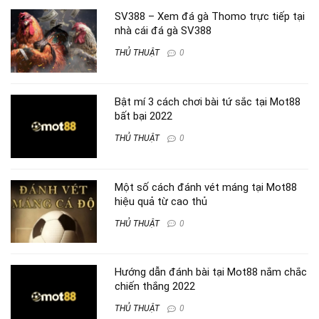
SV388 – Xem đá gà Thomo trực tiếp tại
nhà cái đá gà SV388
THỦ THUẬT
0
Bật mí 3 cách chơi bài tứ sắc tại Mot88
bất bại 2022
THỦ THUẬT
0
Một số cách đánh vét máng tại Mot88
hiệu quả từ cao thủ
THỦ THUẬT
0
Hướng dẫn đánh bài tại Mot88 nắm chắc
chiến thắng 2022
THỦ THUẬT
0