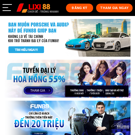
ĐĂNG KÝ
THAM GIA NGAY