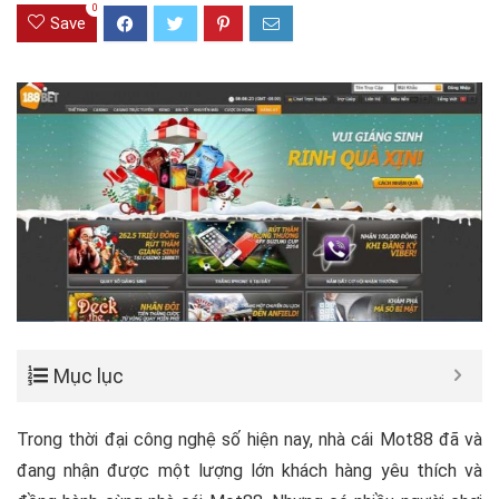
0
Save
Mục lục
Trong thời đại công nghệ số hiện nay, nhà cái Mot88 đã và
đang nhận được một lượng lớn khách hàng yêu thích và