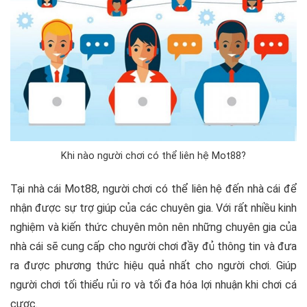
Khi nào người chơi có thể liên hệ Mot88?
Tại nhà cái Mot88, người chơi có thể liên hệ đến nhà cái để
nhận được sự trợ giúp của các chuyên gia. Với rất nhiều kinh
nghiệm và kiến thức chuyên môn nên những chuyên gia của
nhà cái sẽ cung cấp cho người chơi đầy đủ thông tin và đưa
ra được phương thức hiệu quả nhất cho người chơi. Giúp
người chơi tối thiểu rủi ro và tối đa hóa lợi nhuận khi chơi cá
cược.