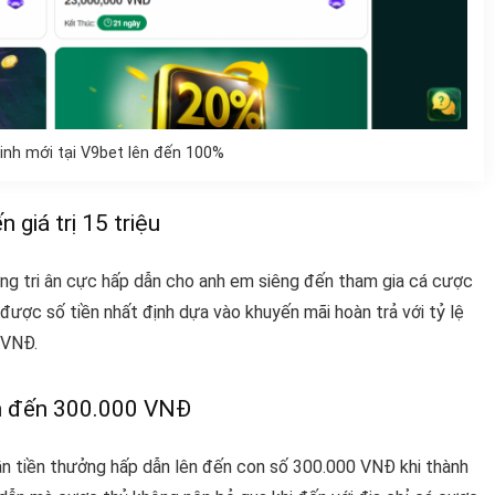
inh mới tại V9bet lên đến 100%
 giá trị 15 triệu
ng tri ân cực hấp dẫn cho anh em siêng đến tham gia cá cược
được số tiền nhất định dựa vào khuyến mãi hoàn trả với tỷ lệ
 VNĐ.
ên đến 300.000 VNĐ
n tiền thưởng hấp dẫn lên đến con số 300.000 VNĐ khi thành