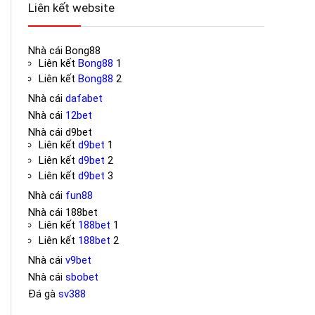
Liên kết website
Nhà cái
Bong88
Liên kết
Bong88
1
Liên kết
Bong88
2
Nhà cái
dafabet
Nhà cái
12bet
Nhà cái
d9bet
Liên kết
d9bet
1
Liên kết
d9bet
2
Liên kết
d9bet
3
Nhà cái
fun88
Nhà cái
188bet
Liên kết
188bet
1
Liên kết
188bet
2
Nhà cái
v9bet
Nhà cái
sbobet
Đá gà
sv388