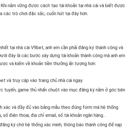
y. Khi nắm vững được cách tạo tài khoản tại nhà cái và biết được
a các trò chơi đặc sắc, cuốn hút tại đây hơn.
 nhất tại nhà cái V9bet, anh em cần phải đăng ký thành công và
. Dưới đây là các bước xây dựng tài khoản thành công mà anh em
cược và kiếm về khoản tiền thưởng ấn tượng hơn:
t và truy cập vào trang chủ nhà cái ngay.
trực tuyến, game thủ nhấn chuột vào mục đăng ký nằm ở góc bên
nh xác và đầy đủ vào bảng mẫu theo đúng form mà hệ thống
 số điện thoại, địa chỉ email, số tài khoản ngân hàng…
ô đăng ký chờ hệ thống xác minh, thông báo thành công để nạp