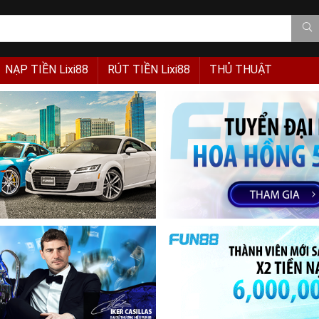
NẠP TIỀN Lixi88
RÚT TIỀN Lixi88
THỦ THUẬT