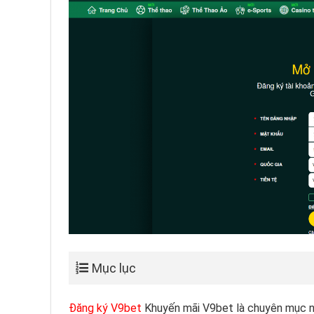
Mục lục
Đăng ký V9bet
Khuyến mãi V9bet
là chuyên mục n