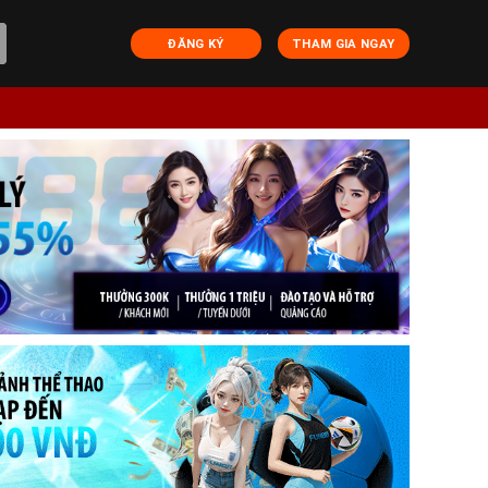
ĐĂNG KÝ
THAM GIA NGAY