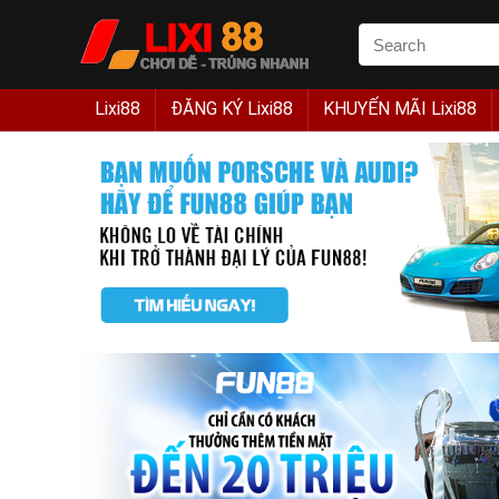
Lixi88
ĐĂNG KÝ Lixi88
KHUYẾN MÃI Lixi88