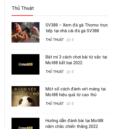
Thủ Thuật
SV388 – Xem đá gà Thomo trực
tiếp tại nhà cái đá gà SV388
THỦ THUẬT
0
Bật mí 3 cách chơi bài tứ sắc tại
Mot88 bất bại 2022
THỦ THUẬT
0
Một số cách đánh vét máng tại
Mot88 hiệu quả từ cao thủ
THỦ THUẬT
0
Hướng dẫn đánh bài tại Mot88
nắm chắc chiến thắng 2022