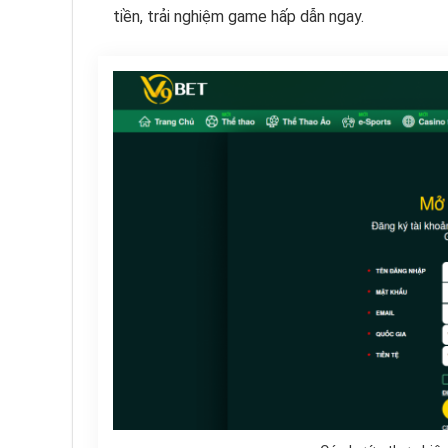
tiền, trải nghiệm game hấp dẫn ngay.