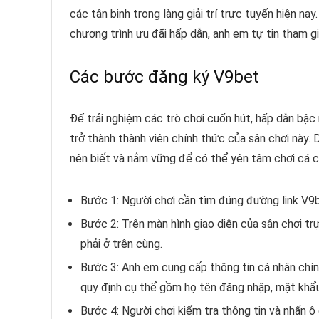
các tân binh trong làng giải trí trực tuyến hiện na
chương trình ưu đãi hấp dẫn, anh em tự tin tham gi
Các bước đăng ký V9bet
Để trải nghiệm các trò chơi cuốn hút, hấp dẫn bậc
trở thành thành viên chính thức của sân chơi này
nên biết và nắm vững để có thể yên tâm chơi cá 
Bước 1: Người chơi cần tìm đúng đường link V9be
Bước 2: Trên màn hình giao diện của sân chơi 
phải ở trên cùng.
Bước 3: Anh em cung cấp thông tin cá nhân chí
quy định cụ thể gồm họ tên đăng nhập, mật khẩu,
Bước 4: Người chơi kiểm tra thông tin và nhấn 