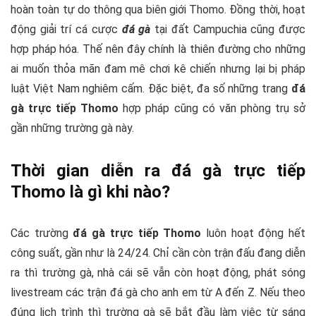
hoàn toàn tự do thông qua biên giới Thomo. Đồng thời, hoạt
động giải trí cá cược
đá gà
tại đất Campuchia cũng được
hợp pháp hóa. Thế nên đây chính là thiên đường cho những
ai muốn thỏa mãn đam mê chơi kê chiến nhưng lại bị pháp
luật Việt Nam nghiêm cấm. Đặc biệt, đa số những trang
đá
gà trực tiếp Thomo
hợp pháp cũng có văn phòng trụ sở
gần những trường gà này.
Thời gian diễn ra đá gà trực tiếp
Thomo là gì khi nào?
Các trường
đá gà trực tiếp Thomo
luôn hoạt động hết
công suất, gần như là 24/24. Chỉ cần còn trận đấu đang diễn
ra thì trường gà, nhà cái sẽ vẫn còn hoạt động, phát sóng
livestream các trận đá gà cho anh em từ A đến Z. Nếu theo
đúng lịch trình thì trường gà sẽ bắt đầu làm việc từ sáng