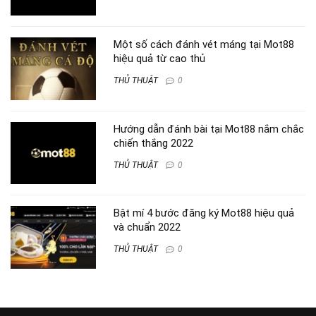
Một số cách đánh vét máng tại Mot88
hiệu quả từ cao thủ
THỦ THUẬT
0
Hướng dẫn đánh bài tại Mot88 nắm chắc
chiến thắng 2022
THỦ THUẬT
0
Bật mí 4 bước đăng ký Mot88 hiệu quả
và chuẩn 2022
THỦ THUẬT
0