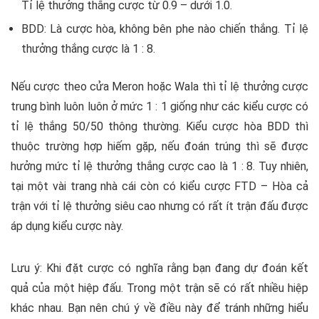
Tỉ lệ thưởng thắng cược từ 0.9 – dưới 1.0.
BDD: Là cược hòa, không bên phe nào chiến thắng. Tỉ lệ
thưởng thắng cược là 1 : 8.
Nếu cược theo cửa Meron hoặc Wala thì tỉ lệ thưởng cược
trung bình luôn luôn ở mức 1 : 1 giống như các kiểu cược có
tỉ lệ thắng 50/50 thông thường. Kiểu cược hòa BDD thì
thuộc trường hợp hiếm gặp, nếu đoán trúng thì sẽ được
hưởng mức tỉ lệ thưởng thắng cược cao là 1 : 8. Tuy nhiên,
tại một vài trang nhà cái còn có kiểu cược FTD – Hòa cả
trận với tỉ lệ thưởng siêu cao nhưng có rất ít trận đấu được
áp dụng kiểu cược này.
Lưu ý: Khi đặt cược có nghĩa rằng bạn đang dự đoán kết
quả của một hiệp đấu. Trong một trận sẽ có rất nhiều hiệp
khác nhau. Bạn nên chú ý về điều này để tránh những hiểu