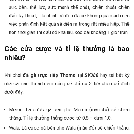
sức bền, thể lực, sức mạnh thể chất, chiến thuật chiến
đấu, kỹ thuật,… là chính. Vì đón đá sẽ không quá mạnh nên
việc phân định kết quả sẽ diễn ra trong rất nhiều hiệp. Thế
nên thời gian thi đấu sẽ khá lâu, kéo dài khoảng 1 giờ/trận.
Các cửa cược và tỉ lệ thưởng là bao
nhiêu?
Khi chơi
đá gà trực tiếp Thomo
tại
SV388
hay tại bất kỳ
nhà cái nào thì anh em cũng sẽ chỉ có 3 lựa chọn cố định
dưới đây:
Meron: Là cược gà bên phe Meron (màu đỏ) sẽ chiến
thắng. Tỉ lệ thưởng thắng cược từ 0.8 – dưới 1.0.
Wala: Là cược gà bên phe Wala (màu đỏ) sẽ chiến thắng.