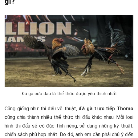
gì?
Đá gà cựa dao là thể thức được yêu thích nhất
Cũng giống như thi đấu võ thuật,
đá gà trực tiếp Thomo
cũng chia thành nhiều thể thức thi đấu khác nhau. Mỗi loại
hình thi đấu sẽ có đặc tính riêng, sử dụng những kỹ thuật,
chiến sách phù hợp nhất. Do đó, anh em cần phải chú ý đến