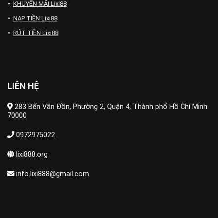
KHUYẾN MÃI Lixi88
NẠP TIỀN Lixi88
RÚT TIỀN Lixi88
LIÊN HỆ
283 Bến Vân Đồn, Phường 2, Quận 4, Thành phố Hồ Chí Minh
70000
0972975022
lixi888.org
info.lixi888@gmail.com