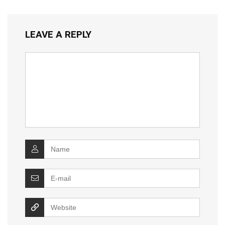
LEAVE A REPLY